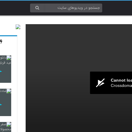
Cannot lo
Crossdomai