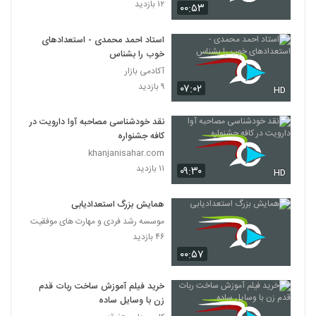
۱۲ بازدید
۰۰:۵۳
استاد احمد محمدی - استعدادهای
خوب را بشناس
آکادمی بازار
۹ بازدید
۰۷:۰۲
HD
نقد خودشناسی مصاحبه آوا دارویت در
کافه جشنواره
khanjanisahar.com
۱۱ بازدید
۰۹:۳۰
HD
همایش بزرگ استعدادیابی
موسسه رشد فردی و مهارت های موفقیت
۴۶ بازدید
۰۰:۵۷
خرید فیلم آموزش ساخت ربات قدم
زن با وسایل ساده