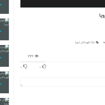
پا
ا
لیگ قهرمانان اروپا
۲۲۲
۰
۰