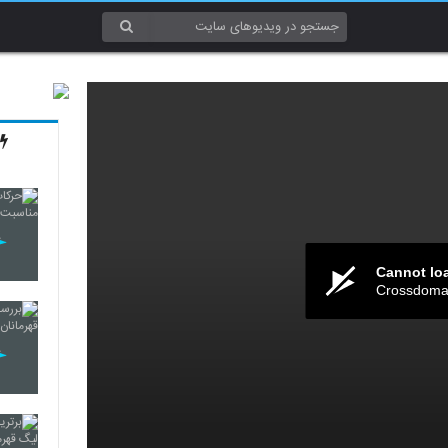
Cannot lo
Crossdomai