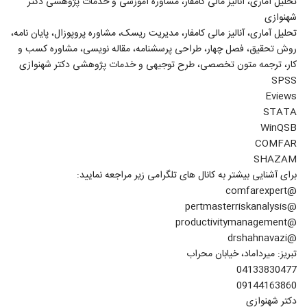
تحلیل آماری، آنالیز مالی کامفار، مشاوره آموزشی و خدمات پژوهشی دکتر
شهنوازی
تحلیل آماری، آنالیز مالی کامفار، مدیریت ریسک، مشاوره پروپوزال، پایان نامه،
روش تحقیق، فصل چهار، طراحی پرسشنامه، مقاله نویسی، مشاوره کسب و
کار، ترجمه متون تخصصی، طرح توجیهی و خدمات پژوهشی دکتر شهنوازی
SPSS
Eviews
STATA
WinQSB
COMFAR
SHAZAM
برای آشنایی بیشتر به کانال های تلگرامی زیر مراجعه نمایید:
@comfarexpert
@pertmasterriskanalysis
@productivitymanagement
@drshahnavazi
تبریز: میرداماد، خیابان محراب
04133830477
09144163860
دکتر شهنوازی