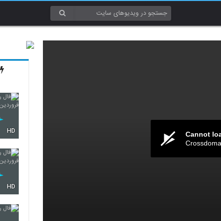
HD
Cannot lo
Crossdomai
HD