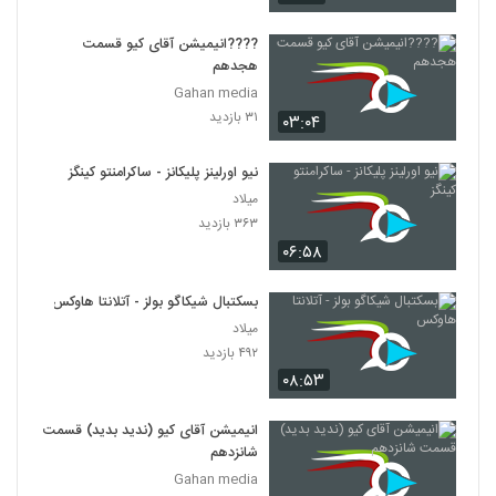
????️انیمیشن آقای کیو قسمت
هجدهم
Gahan media
۳۱ بازدید
۰۳:۰۴
نیو اورلینز پلیکانز - ساکرامنتو کینگز
میلاد
۳۶۳ بازدید
۰۶:۵۸
بسکتبال شیکاگو بولز - آتلانتا هاوکس
میلاد
۴۹۲ بازدید
۰۸:۵۳
انیمیشن آقای کیو (ندید بدید) قسمت
شانزدهم
Gahan media