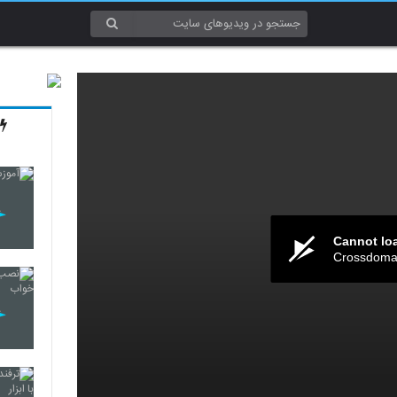
Cannot lo
Crossdomai