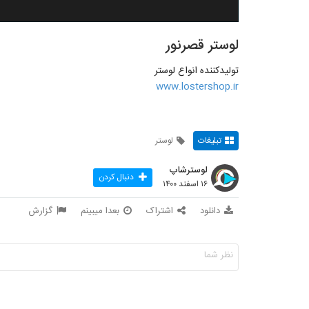
لوستر قصرنور
تولیدکننده انواع لوستر
www.lostershop.ir
تبلیغات
لوستر
لوسترشاپ
دنبال کردن
۱۶ اسفند ۱۴۰۰
دانلود
اشتراک
بعدا میبینم
گزارش