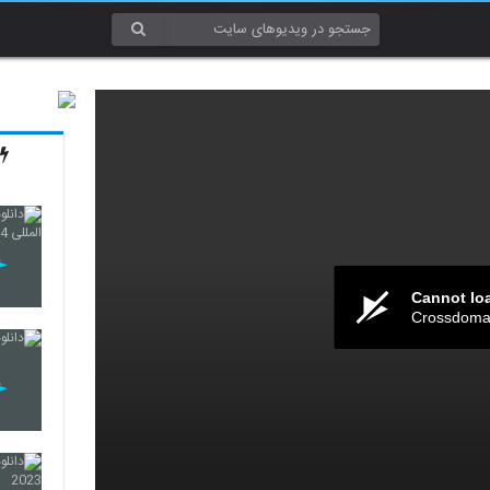
Cannot lo
Crossdomai