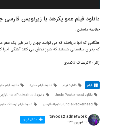
دانلود فیلم عمو پکرهد با زیرنویس فارسی چسبیده (erhead 2020
خلاصه داستان :
هنگامی که آنها دریافتند که می توانند جهان را در طی یک سفر ما
که پدران میانسالی هستند که هنوز تلاش می کنند آهنگی اجرا کن
ژانر : #ترسناک #کمدی
فیلم
دانلود فیلم
دانلود فیلم جدید
دانلود فیلم خا
دانلود Uncle Peckerhead
دانلود Uncle Peckerheadبازیرنویس فارسی
Uncle Peckerhead با دوبله فارسی
دانلود فیلم ترسناک خار
tavoos2 adnetwork
دنبال کردن
۱۱ شهریور ۱۳۹۹