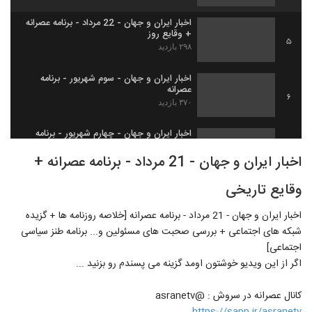
اخبار ایران و جهان - 22 مرداد - برنامه عصرانه
+ وقایع روز
5
۲۹۸ بازدید
اخبار ایران و جهان - سوم شهریور - برنامه
عصرانه
6
۳۷۰ بازدید
اخبار ایران و جهان - چهارم شهریور - برنامه
عصرانه
7
اخبار ایران و جهان - 21 مرداد - برنامه عصرانه +
۲۵۴ بازدید
وقایع تاریخی
اخبار ایران و جهان - پنجم شهریور - برنامه
عصرانه + وقایع تاریخی
8
اخبار ایران و جهان - 21 مرداد - برنامه عصرانه [خلاصه روزنامه ها + گزیده
۲۹۸ بازدید
شبکه های اجتماعی + بررسی صحبت های مسئولین و... برنامه طنز سیاسی
ماجرای صیادان چینی چی بود
اجتماعی]
۴۰۴ بازدید
اگر از این ویدیو خوشتون اومد گزینه می پسندم رو بزنید ...
9
کانال عصرانه در سروش : @asranetv
صنایع دستی ایران و صادرات به دیگر کشورها
[گزارش خبری]