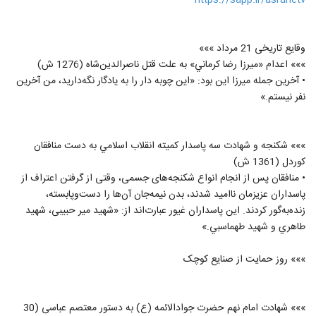
https://sapp.ir/asranetv
10
۳۶۳ بازدید
برگزیده شبکه های اجتماعی- 5 شهریور
وقایع تاریخی 21 مرداد »»»
۳۱۰ بازدید
»»» اعدام «ميرزا رضا كرماني» به علت قتل ناصرالدین‌شاه (1276 ش)
11
• آخرين جمله ميرزا اين بود: «اين چوبه دار را به يادگار نگه‌دارید، من آخرين
نفر نيستم.»
پرسش و پاسخ صریح دانشجویان با فرماند
سپاه [گزارش خبری]
12
۳۶۲ بازدید
»»» شكنجه و شهادت سه پاسدار كميته انقلاب اسلامي به دست منافقان
ماجرای رانت دلاری و جلسه مجلس [گزارش
كوردل (1361 ش)
خبری]
13
• منافقان پس از انجام انواع شکنجه‌های جسمی، وقتی از گرفتن اعتراف از
۳۰۸ بازدید
پاسداران عزیزمان ناامید شدند، بدن نیمه‌جان آن‌ها را دست‌وپابسته،
زنده‌به‌گور کردند. این پاسداران غیور عبارت‌اند از: «شهید میر حبیبی، شهید
مصاف ایران و آمریکا در محکمه لاهه [گزارش
خبری]
طاهري و شهید طهماسبي.»
14
۳۷۰ بازدید
»»» روز حمایت از صنایع کوچک
نکات طنز قهرمانی ایران در ورزش کبدی بازی
های آسیایی جاکارتا - با اجرای محمدرضا
15
شهبازی
۴۰۵ بازدید
»»» شهادت امام نهم حضرت جوادالائمه (ع) به دستور معتصم عباسی (30