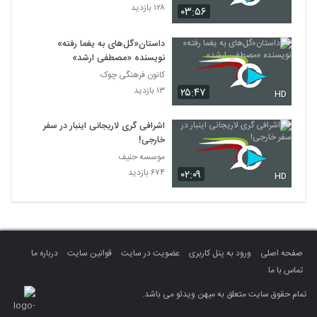
۱۲۸ بازدید
۰۳:۵۶
داستان«گل‌های به یغما رفته»
نویسنده «مصطفی ارشد»
کانون فرهنگی چوک
۱۳ بازدید
۲۵:۴۷
HD
اشرافی گری لاریجانی اینبار در سفر
خارجی!
موسسه حنیف
۶۷۴ بازدید
۰۲:۰۹
HD
صفحه اصلی
ورود به پنل کاربری
عضویت در سایت
قوانین سایت
درباره ما
تماس با ما
تمام حقوق سایت متعلق به میهن ویدئو می باشد.