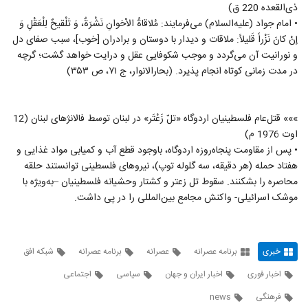
اخبار ایران و جهان - ششم شهریور - برنامه
ذی‌القعده 220 ق)
عصرانه + وقایع تاریخی
• امام جواد (علیه‌السلام) می‌فرمایند: مُلاقاةُ الاْخوانِ نَشْرَةٌ، وَ تَلْقيحٌ لِلْعَقْلِ وَ
16
۲۸۰ بازدید
إنْ كانَ نَزْراً قَليلاً: ملاقات و ديدار با دوستان و برادران [خوب]، سبب صفاى دل
و نورانیت آن مى‌گردد و موجب شكوفایى عقل و درايت خواهد گشت؛ گرچه
اخبار ایران و جهان - هفتم شهریور - برنامه
در مدت زمانى كوتاه انجام پذيرد. (بحار‌الانوار، ج ۷۱، ص ۳۵۳)
عصرانه + وقایع تاریخی
17
۳۷۰ بازدید
مثلث تحریم شدگان آمریکا در تبریز گرد هم می
»»» قتل‌عام فلسطینیان اردوگاه «تلّ زَعْتَر» در لبنان توسط فالانژهای لبنان (12
آیند
اوت 1976 م)
18
۳۱۱ بازدید
• پس از مقاومت پنجاه‌روزه اردوگاه، باوجود قطع آب و کمیابی مواد غذایی و
هفتاد حمله (هر دقیقه، سه گلوله توپ)، نیروهای فلسطینی توانستند حلقه
نکات طنز لیست اقلام وارداتی و فهرست اقلام
ممنوع - با اجرای محمدرضا شهبازی
محاصره را بشکنند. سقوط تل زعتر و کشتار وحشیانه فلسطینیان –به‌ویژه با
19
۳۷۰ بازدید
موشک اسرائیلی- واکنش مجامع بین‌المللی را در پی داشت.
صحبت های سردار محمد یزدی همزمان با
اکران فیلم تنگه ابوقریب
20
۴۲۶ بازدید
خبری
برنامه عصرانه
عصرانه
برنامه عصرانه
شبکه افق
اخبار فوری
اخبار ایران و جهان
سیاسی
اجتماعی
طبل توخالی محاکمه ماگ قصاب
۲۲۰ بازدید
فرهنگی
news
21