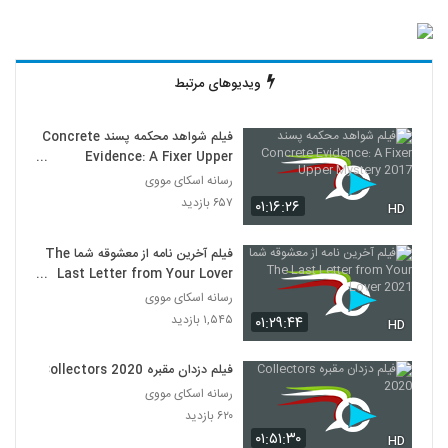
ویدیوهای مرتبط
فیلم شواهد محکمه پسند Concrete
Evidence: A Fixer Upper
Mystery 2017
رسانه اسکای مووی
۶۵۷ بازدید
۰۱:۱۶:۲۶
HD
فیلم آخرین نامه از معشوقه شما The
Last Letter from Your Lover
2021
رسانه اسکای مووی
۱,۵۴۵ بازدید
۰۱:۲۹:۴۴
HD
فیلم دزدان مقبره Collectors 2020
رسانه اسکای مووی
۶۲۰ بازدید
۰۱:۵۱:۳۰
HD