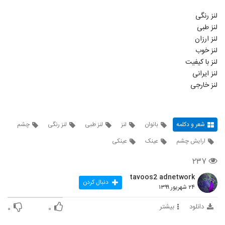
لنز رنگی
لنز طبی
لنز ارزان
لنز خوب
لنز با کیفیت
لنز ایرانی
لنز خارجی
شعر و دکلمه
بانوان
لنز
لنز طبی
لنز رنگی
چشم
ارایش چشم
عینک
عینکی
۲۳۷
tavoos2 adnetwork
دنبال کردن
۲۴ شهریور ۱۳۹۹
دانلود
بیشتر
۰
۰