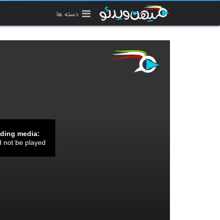
دسته ها
ading media:
d not be played