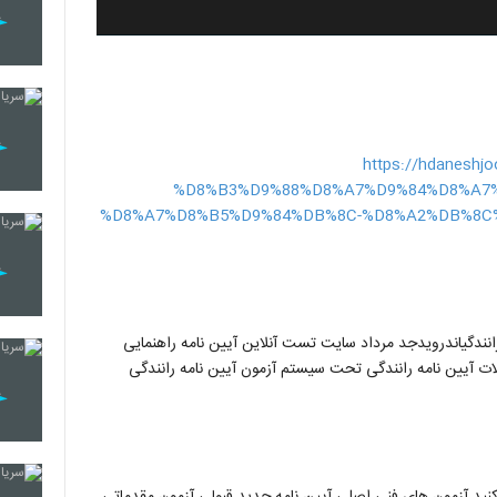
https://hdanesh
%D8%B3%D9%88%D8%A7%D9%84%D8%A7%
%D8%A7%D8%B5%D9%84%DB%8C-%D8%A2%DB%8C%
مهرانندگیاندرویدجد مرداد سایت تست آنلاین آیین نامه راهنمایی
لات آیین نامه رانندگی تحت سیستم آزمون آیین نامه رانندگی
ت کنید آزمون های فنی اصلی آیین نامه جدید قبولی آزمون مقدماتی