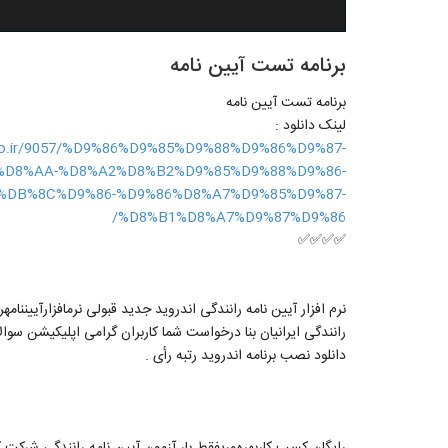
برنامه تست آيين نامه
برنامه تست آيين نامه
لینک دانلود :
joo.ir/9057/%D9%86%D9%85%D9%88%D9%86%D9%87-
D8%AA-%D8%A2%D8%B2%D9%85%D9%88%D9%86-
DB%8C%D9%86-%D9%86%D8%A7%D9%85%D9%87-
%D8%B1%D8%A7%D9%87%D9%86/
✅✅✅✅
نرم افزار آیین نامه رانندگی اندروید جدید قبولی نرمافزارآییننا
رانندگی ایرانیان بنا درخواست شما کاربران گرامی اپلیکیشن سوا
دانلود نصب برنامه اندروید رتبه رأی .
‏رایگان ‏کسب کاربهره‌وریفقط بار آزمون آیین نامه رانندگی شرک