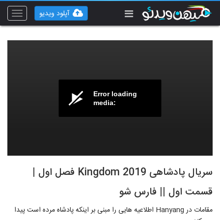
آپلود ویدیو
Toggle
vigation
Error loading
media:
سریال پادشاهی Kingdom 2019 فصل اول |
قسمت اول || فارس شو
مقامات در Hanyang اطلاعیه هایی را مبنی بر اینکه پادشاه مرده است پیدا