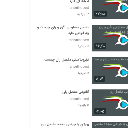
فایده ای دارد
iranorthoped
۲۷:۰۸
۱۲ بازدید
مفصل مصنوعی لگن و ران چیست و
چه انواعی دارد
iranorthoped
۴۶:۴۰
۱۹ بازدید
آرتروپلاستی مفصل ران چیست
iranorthoped
۱۰ بازدید
۰۱:۰۴
آناتومی مفصل ران
iranorthoped
۱۱ بازدید
۰۲:۰۵
رویژن یا جراحی مجدد مفصل ران