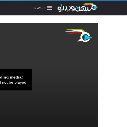
دسته ها
ading media:
d not be played