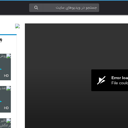
HD
Error lo
File coul
HD