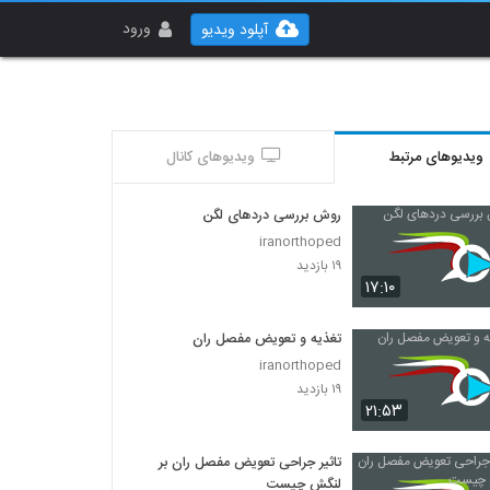
ورود
آپلود ویدیو
ویدیوهای مرتبط
ویدیوهای کانال
روش بررسی دردهای لگن
iranorthoped
۱۹ بازدید
۱۷:۱۰
تغذیه و تعویض مفصل ران
iranorthoped
۱۹ بازدید
۲۱:۵۳
تاثیر جراحی تعویض مفصل ران بر
لنگش چیست