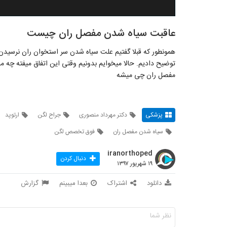
عاقبت سیاه شدن مفصل ران چیست
همونطور که قبلا گفتیم علت سیاه شدن سر استخوان ران نرسید
توضیح دادیم. حالا میخوایم بدونیم وقتی این اتفاق میفته چه 
مفصل ران چی میشه
پزشکی
دکتر مهرداد منصوری
جراح لگن
ارتوپد
سیاه شدن مفصل ران
فوق تخصص لگن
iranorthoped
دنبال کردن
۱۹ شهریور ۱۳۹۷
دانلود
اشتراک
بعدا میبینم
گزارش