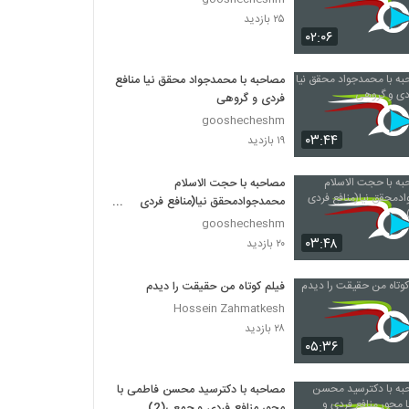
۲۵ بازدید
۰۲:۰۶
مصاحبه با محمدجواد محقق نیا منافع
فردی و گروهی
gooshecheshm
۰۳:۴۴
۱۹ بازدید
مصاحبه با حجت الاسلام
محمدجوادمحقق نیا(منافع فردی
وجمعی)
gooshecheshm
۰۳:۴۸
۲۰ بازدید
فیلم کوتاه من حقیقت را دیدم
Hossein Zahmatkesh
۲۸ بازدید
۰۵:۳۶
مصاحبه با دکترسید محسن فاطمی با
محور منافع فردی و جمعی(2)