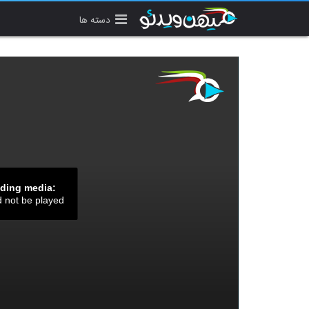
دسته ها
ading media:
d not be played