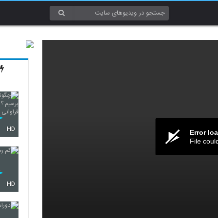
HD
Error lo
File coul
HD