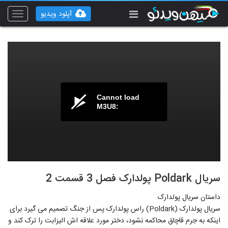
آپلود ویدیو
Toggle
vigation
Cannot load
M3U8:
سریال Poldark پولدارک فصل 3 قسمت 2
داستان سریال پولدارک
سریال پولدارک (Poldark) راس پولدارک پس از جنگ تصمیم می گیرد برای
اینکه به جرم قاچاق محاکمه نشود، دختر مورد علاقه اش الیزابت را ترک کند و