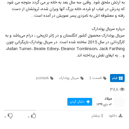
به ارتش ملحق شود. وقتی سه سال بعد به خانه بر می گردد متوجه می شود
که پدرش در غیاب او مُرده، خانه بزرگ آنها ویران شده، ثروتشان از دست
رفته و معشوقه اش به نامزدی پسر عمویش در آمده است...
درباره سریال پولدارک
سریال پولدارک محصول کشور انگلستان و در ژانر تاریخی ، درام می‌باشد و به
کارگردانی در سال 2015 ساخته شده است. در سریال پولدارک بازیگرانی چون
Aidan Turner، Beatie Edney، Eleanor Tomlinson، Jack Farthing،
و... به ایفای نقش پرداخته اند.
فیلم
قسمت 2
سریال پولدارک
poldark
۳۸۸
میلاد
دنبال کردن
۰۲ دی ۱۳۹۹
دانلود
بیشتر
۰
۰