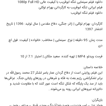
دانلود فیلم سینمایی تنگه ابوقریب با کیفیت عالی 1080p Full HD
فیلم ایرانی تنگه ابوقریب به کارگردانی بهرام توکلی
دانلود فیلم تنگه ابوقریب
کارگردان: بهرام توکلی | ژانر: جنگی، دفاع مقدس | سال تولید: 1396 | تاریخ
انتشار: 1397
مدت زمان: 95 دقیقه | نوع: سینمایی | مخاطب: خانواده | کیفیت: فول اچ
دی
فرمت ویدئو: MP4 | تهیه کننده: سعید ملکان | امتیاز: 7.1 از 10
خلاصه داستان:
این فیلم روایتی است از دفاع گردان عمار یاسر لشکر 27 محمد رسول‌الله در
برابر لشکرکشی رژیم بعث به فکه و شرهانی در روزهای پایانی جنگ. عراقی‌ها
باید از سد یک پایگاه که شکل تنگه است عبور کنند که با مقاومت شدید و
دلاورانه نیروهای ایرانی روبه رو می‌شوند…
بازیگران:
جواد عزتی، امیر جدیدی، حمیدرضا آذرنگ، مهدی قربانی، مرتضی چمنی،