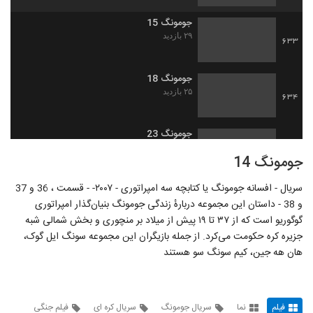
جومونگ 15
۲۹ بازدید
633
جومونگ 18
۲۵ بازدید
634
جومونگ 23
۲۹ بازدید
635
جومونگ 14
سریال - افسانه جومونگ یا کتابچه سه امپراتوری - ۲۰۰۷- - قسمت ، 36 و 37
جومونگ 24
و 38 - داستان این مجموعه دربارهٔ زندگی جومونگ بنیان‌گذار امپراتوری
۳۱ بازدید
636
گوگوریو است که از ۳۷ تا ۱۹ پیش از میلاد بر منچوری و بخش شمالی شبه
جزیره کره حکومت می‌کرد. از جمله بازیگران این مجموعه سونگ ایل گوک،
جومونگ 25
هان هه جین، کیم سونگ سو هستند
۲۶ بازدید
637
جومونگ 27
فیلم
نما
سریال جومونگ
سریال کره ای
فیلم جنگی
۱۸ بازدید