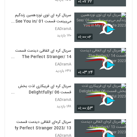
۰۱:۰۷:۲۲
جومونگ 38
۳۳ بازدید
644
سریال کره ای توی نوزدهمین زندگیم
می‌بینمت قسمت 01 /See You in
امپراطور بادها 1
My 19th Life 2023
EADramA
۳۳ بازدید
۱۷۰ بازدید
645
۰۱:۰۰:۰۲
سریال کره ای اتفاقی دیدمت قسمت
14 /The Perfect Stranger
2023
EADramA
۲۴۷ بازدید
۰۱:۰۳:۲۴
سریال کره ای فریبکاری لذت بخش
قسمت 06 /Delightfully
Deceitful 2023
EADramA
۱۶۸ بازدید
۰۱:۰۰:۵۳
سریال کره‌ای اتفاقی دیدمت قسمت
13 /My Perfect Stranger 2023
EADramA