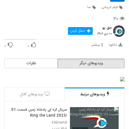
638
فیلم تاریخی
نما
جومونگ 28
۳۰
۲۵ بازدید
639
حق پو
دنبال کردن
۱۰ دی ۱۴۰۲
جومونگ 29
دانلود
بیشتر
۰
۰
۲۲ بازدید
640
ویدیوهای دیگر
نظرات
جومونگ 30
۲۸ بازدید
641
جومونگ 35
۲۸ بازدید
ویدیوهای مرتبط
ویدیوهای کانال
642
پسری از بهشت
سریال کره ای پادشاه زمین قسمت 01
۳۲ بازدید
/King the Land 2023
643
EADramA
۲۵۵ بازدید