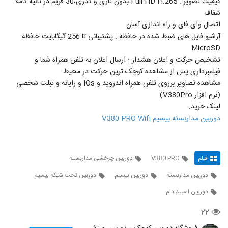
کیفیت تصویر : Full HD H.265 بدون تاری و کدری،30 فریم در ثانیه کاملا
شفاف
اتصال وای فای و راه اندازی آسان
آرشیو فایل های ضبط شده در حافظه : پشتیبانی تا 256 گیگابایت حافظه
MicroSD
تشخیص حرکت و اعلان هشدار : ارسال اعلان به تلفن همراه شما و
فیلمبرداری پس از مشاهده کوچک ترین حرکت در محیط
مشاهده تصاویر برروی تلفن همراه اندروید و IOs و رایانه و تبلت شخصی
(نرم افزار V380Pro)
لینک خرید:
دوربین مداربسته بیسیم V380 PRO Wifi
فیلم
V380 PRO
دوربین چرخشی مداربسته
دوربین مداربسته
دوربین بیسیم
دوربین تحت شبکه بیسیم
دوربین اسپید دام
۲۲