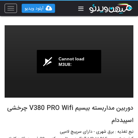
آپلود ویدیو
Toggle
vigation
Cannot load
M3U8:
دوربین مداربسته بیسیم V380 PRO Wifi چرخشی
اسپیددام
نبع تغذیه : برق شهری - دارای سرپیچ لامپی