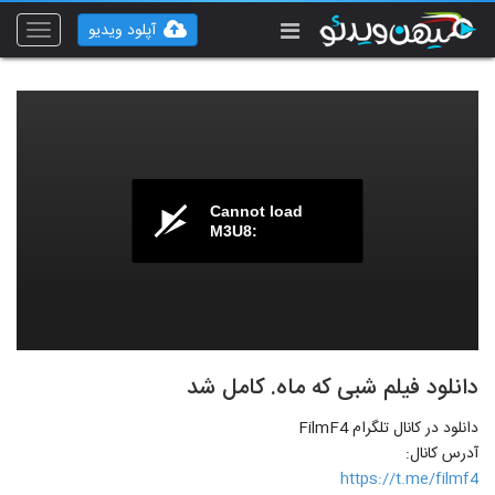
آپلود ویدیو
Toggle
vigation
Cannot load
M3U8:
دانلود فیلم شبی که ماه. کامل شد
دانلود در کانال تلگرام FilmF4
آدرس کانال:
https://t.me/filmf4