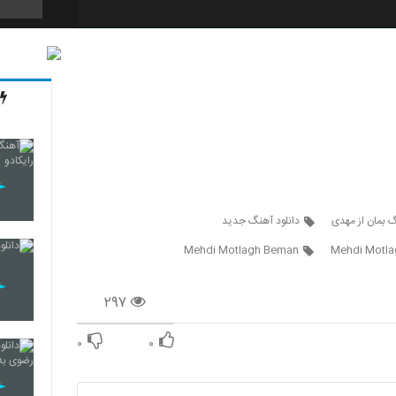
2145
2146
2147
گ بمان از مهدی
دانلود آهنگ جدید
Mehdi Motlagh Beman
Mehdi Motla
2148
۲۹۷
۰
۰
2149