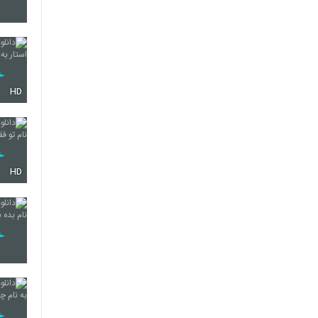
2156
HD
2157
2158
HD
2159
2160