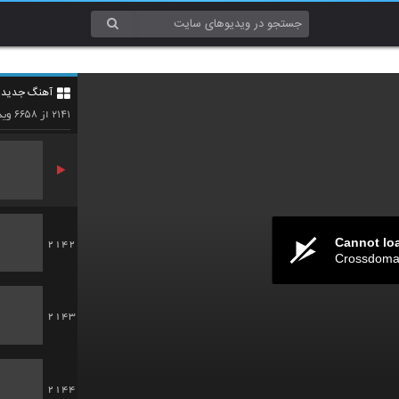
2139
آهنگ جدید 4
2140
۶۶۵۸
۲۱۴۱
از
وید
Cannot lo
2142
Crossdomai
2143
2144