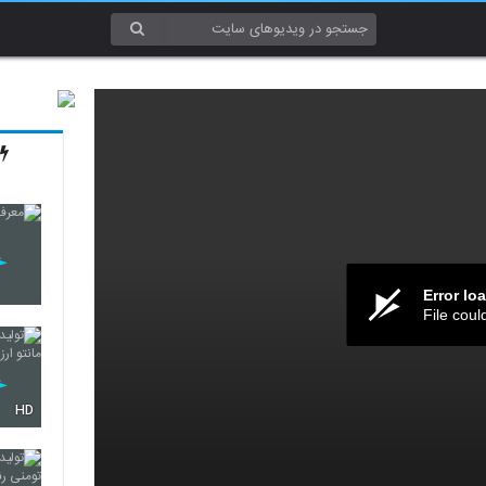
Error lo
File coul
HD