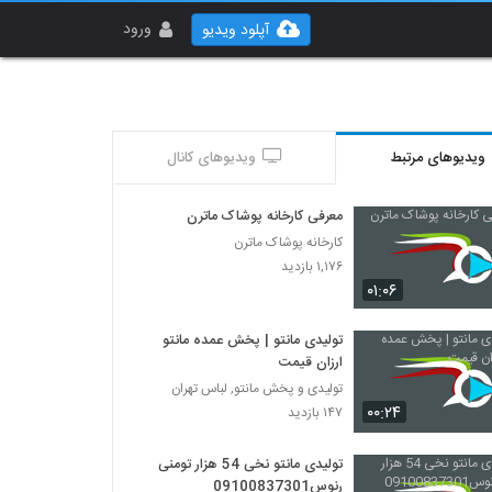
ورود
آپلود ویدیو
ویدیوهای مرتبط
ویدیوهای کانال
معرفی کارخانه پوشاک ماترن
کارخانه پوشاک ماترن
۱,۱۷۶ بازدید
۰۱:۰۶
تولیدی مانتو | پخش عمده مانتو
ارزان قیمت
تولیدی و پخش مانتو, لباس تهران
۰۰:۲۴
۱۴۷ بازدید
تولیدی مانتو نخی 54 هزار تومنی
رنوس09100837301