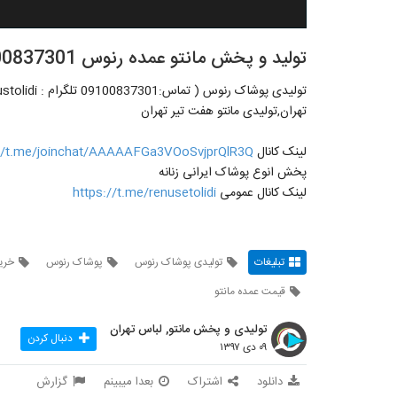
تولید و پخش مانتو عمده رنوس 09100837301
تهران,تولیدی مانتو هفت تیر تهران
لینک کانال
://t.me/joinchat/AAAAAFGa3VOoSvjprQlR3Q
پخش انوع پوشاک ایرانی زنانه
لینک کانال عمومی
https://t.me/renusetolidi
تبلیغات
تولیدی پوشاک رنوس
پوشاک رنوس
خرید
قیمت عمده مانتو
تولیدی و پخش مانتو, لباس تهران
دنبال کردن
۰۹ دی ۱۳۹۷
دانلود
اشتراک
بعدا میبینم
گزارش