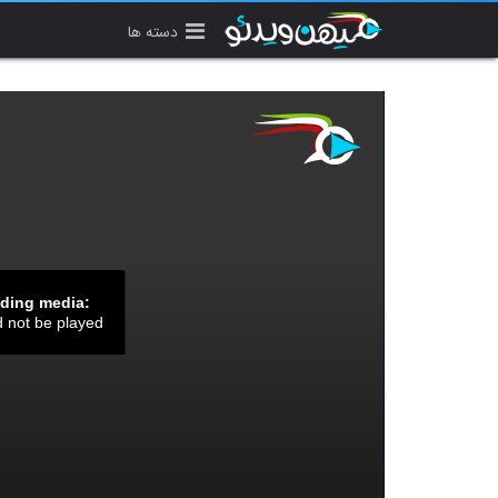
دسته ها
ading media:
d not be played