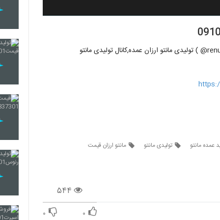
تولیدی پوشاک رنوس ( تماس:09100837301 تلگرام : renustolidi@ ) تولیدی مانتو ارزان عمده,کانال تولیدی مانتو
https
 عمده مانتو
تولیدی مانتو
مانتو ارزان قیمت
۵۴۴
۰
۰