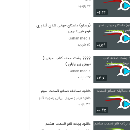
۲۶ بازدید
۰۴:۲۲
(ویدئو) داستان جهانی شدن گلدوزی
قوم «یی» چین
Gahan media
۰۱:۵۹
۲۵ بازدید
???? پشت صحنه کتاب صوتی (
نیروی بی پایان )
Gahan media
۰۳:۰۱
۳۲ بازدید
دانلود مساابقه صداتو قسمت سوم
دانلود فیلم و سریال ایرانی بصورت قانونی
۳۴ بازدید
۰۰:۴۵
دانلود برنامه ناتو قسمت هشتم