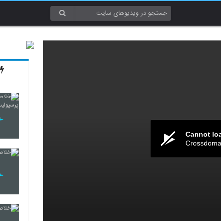
Cannot lo
Crossdomai