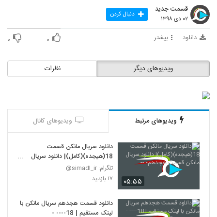
قسمت جدید
دنبال کردن
۰۲ دی ۱۳۹۸
دانلود
بیشتر
۰
۰
ویدیوهای دیگر
نظرات
ویدیوهای مرتبط
ویدیوهای کانال
دانلود سریال مانکن قسمت
18(هیجده)(کامل)| دانلود سریال
مانکن قسمت هجدهم- --
تلگرام: simadl_ir@
۱۷ بازدید
۰۵:۵۵
دانلود قسمت هجدهم سریال مانکن با
لینک مستقیم | 18---- -