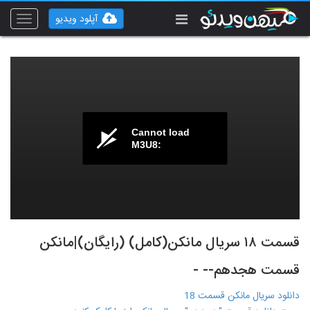
آپلود ویدیو
Toggle
vigation
Cannot load
M3U8:
قسمت ۱۸ سریال مانکن(کامل) (رایگان)|مانکن
قسمت هجدهم-- -
دانلود سریال مانکن قسمت 18