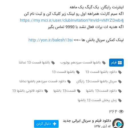
اینترنت رایگان: یک گیگ یک ماهه
اگه سیم کارتت همراهه اول رو لینک زیر کلیک کن و ثبت نام کن
https://my.mci.ir/user/clubInvitation?invId=vMYZDwb4j
اگه هدیه ات برات فعال نشد با 9990 تماس بگیر
لینک کمکی سریال بالش ها -->>
http://yon.ir/balesh13si
فیلم
بالشها قسمت سیزدهم یوتیوب
بالشها قسمت 13 نماشا
دانلود بالشها قسمت 13
بالشها قسمت 13
سريال بالشها قسمت13 رایگان
دانلود قسمت سیزدهم بالشها نماشا
دانلود قسمت13 بالشها
قسمت13 بالشها
دانلود قانونی بالشها 13
زمان پخش قسمت 13 بالشها
۳۶۴
دانلود فیلم و سریال ایرانی جدید
دنبال کردن
۰۷ آبان ۱۳۹۷