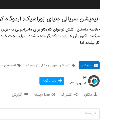
انیمیشن سریالی دنیای ژوراسیک: اردوگاه 
خلاصه داستان : شش نوجوان کنجکاو برای ماجراجویی به جزیره ای 
میکنند. اکنون آن ها باید با یکدیگر متحد شده و برای نجات خود 
کار ببندند اما…
انیمیشن
انیمیشن سریالی دنیای ژوراسیک
انیمیشن سر
M
دنبال کردن
۰۶ بهمن ۱۳۹۹
دانلود
اشتراک
بعدا میبینم
گزارش