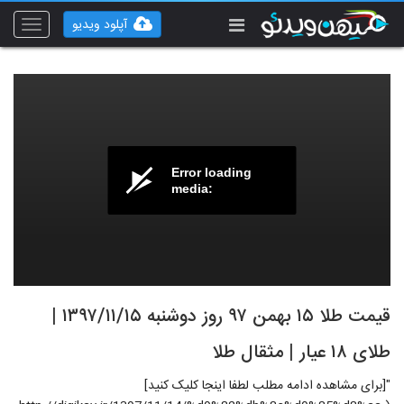
آپلود ویدیو
Toggle
vigation
Error loading
media:
قیمت طلا ۱۵ بهمن ۹۷ روز دوشنبه ۱۳۹۷/۱۱/۱۵ |
طلای ۱۸ عیار | مثقال طلا
"[برای مشاهده ادامه مطلب لطفا اینجا کلیک کنید]