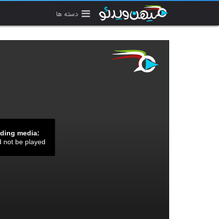
دسته ها
ading media:
d not be played