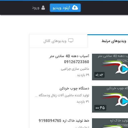
ورود
آپلود ویدیو
ویدیوهای مرتبط
ویدیوهای کانال
آسیاب دهنه 40 سانتی متر
09126723360
ماشین سازی چراغیی
۰۱:۰۲
۶۹ بازدید
دستگاه چوب خردکن
تولید کننده ماشین آلات زغال ودستگاه های چوب پودرکن
۳۱ بازدید
۰۰:۴۵
خط تولید خاک اره 09198094765
تیوا ماشین