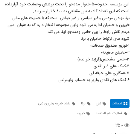
این مؤسسه ،حدود۵۰۰ خانوار مددجو را تحت پوشش وحمایت خود قرارداده
است که این تعداد گاه به طور مقطعی به ۸۰۰ خانوار میرسد.
برنا نهادی مردمی وغیر سیاسی و غیر دولتی است که با حمایت های مالی
خیرین و حامیان اداره می شود واین مجموعه افتخار دارد که به عنوان امین
مردم نقش رابط را بین حامی ومددجو ایفا می کند.
شیوه های ارتباط حامیان با برنا :
۱-توزیع صندوق صدقات؛
۲-حامیان ماهیانه؛
۳-حامی مشخص(فرزند خوانده)
۴-کمک های غیر نقدی
۵-همکاری های حرفه ای
۶-کمک های نقدی واریز به حساب واینترنتی
تبلیغات
تیزر
برنا
بنیاد خیریه رهروان نبی
فعالیت عام المنفعه
خیریه
۲۵۰