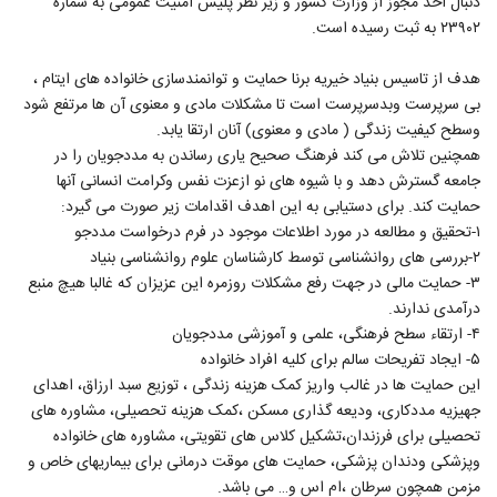
دنبال اخذ مجوز از وزارت کشور و زیر نظر پلیس امنیت عمومی به شماره
۲۳۹۰۲ به ثبت رسیده است.
هدف از تاسیس بنیاد خیریه برنا حمایت و توانمندسازی خانواده های ایتام ،
بی سرپرست وبدسرپرست است تا مشکلات مادی و معنوی آن ها مرتفع شود
وسطح کیفیت زندگی ( مادی و معنوی) آنان ارتقا یابد.
همچنین تلاش می کند فرهنگ صحیح یاری رساندن به مددجویان را در
جامعه گسترش دهد و با شیوه های نو ازعزت نفس وکرامت انسانی آنها
حمایت کند. برای دستیابی به این اهدف اقدامات زیر صورت می گیرد:
۱-تحقیق و مطالعه در مورد اطلاعات موجود در فرم درخواست مددجو
۲-بررسی های روانشناسی توسط کارشناسان علوم روانشناسی بنیاد
۳- حمایت مالی در جهت رفع مشکلات روزمره این عزیزان که غالبا هیچ منبع
درآمدی ندارند.
۴- ارتقاء سطح فرهنگی، علمی و آموزشی مددجویان
۵- ایجاد تفریحات سالم برای کلیه افراد خانواده
این حمایت ها در غالب واریز کمک هزینه زندگی ، توزیع سبد ارزاق، اهدای
جهیزیه مددکاری، ودیعه گذاری مسکن ،کمک هزینه تحصیلی، مشاوره های
تحصیلی برای فرزندان،تشکیل کلاس های تقویتی، مشاوره های خانواده
وپزشکی ودندان پزشکی، حمایت های موقت درمانی برای بیماریهای خاص و
مزمن همچون سرطان ،ام اس و… می باشد.