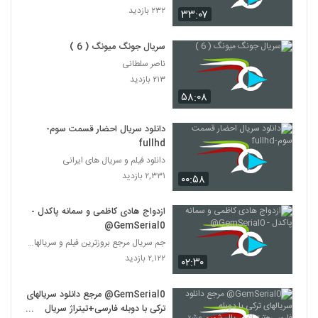
۲۳۲ بازدید
۳۳:۰۷
سریال جونگ میونگ ( 6 )
ناصر سلطانی
۲۱۳ بازدید
۵۸:۰۸
دانلود سریال احضار قسمت سوم-
fullhd
دانلود فیلم و سریال های ایرانی
۲,۳۳۱ بازدید
۰۰:۵۸
ازدواج هادی کاظمی و سمانه پاکدل -
GemSerial0@
جم سریال مرجع بروزترین فیلم و سریالها در تلگرام
۲,۱۲۲ بازدید
۰۲:۳۰
GemSerial0@ مرجع دانلود سریالهای
ترکی با دوبله فارسی+تیتراژ سریال