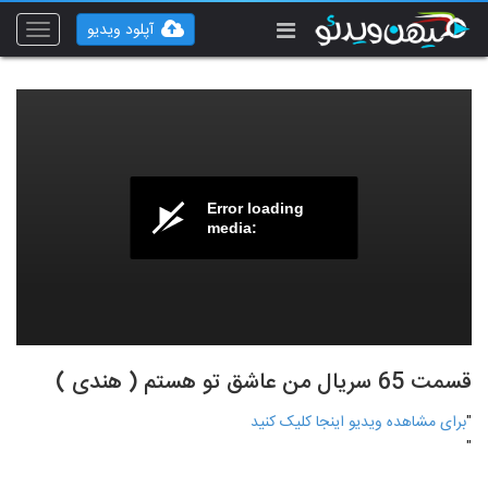
آپلود ویدیو
Toggle
vigation
Error loading
media:
قسمت 65 سریال من عاشق تو هستم ( هندی )
"
برای مشاهده ویدیو اینجا کلیک کنید
"