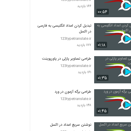
۱۶۶ بازدید
۰۰:۵۴
تبدیل کردن اعداد انگلیسی به فارسی
در اکسل
123typetranslate.ir
۰۱:۱۸
۱۷۷ بازدید
طراحی تصاویر پازلی در پاورپوینت
123typetranslate.ir
۱۶۱ بازدید
۰۱:۳۵
طراحی برگه آزمون در ورد
123typetranslate.ir
۱۴۸ بازدید
۰۱:۴۵
نوشتن سریع اعداد در اکسل