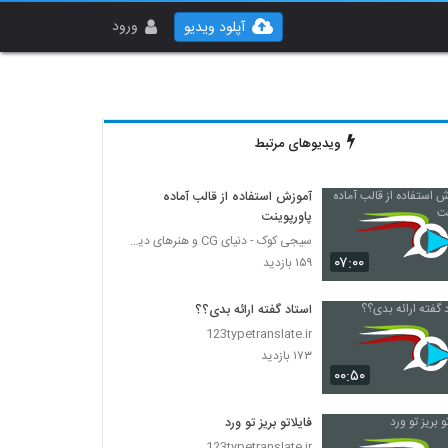
ورود
آپلود ویدیو
ویدیوهای مرتبط
آموزش استفاده از قالب آماده
پاورپوینت
سیجی کوک - دنیای CG و هنرهای دیجیتال
۰۷:۰۰
۱۵۹ بازدید
استاد گفته ارائه بدی؟؟
123typetranslate.ir
۱۷۳ بازدید
۰۰:۵۰
فایلاتو بریز تو ورد
123typetranslate.ir