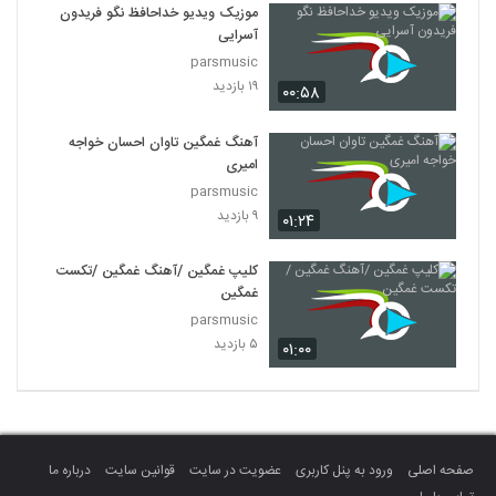
موزیک ویدیو خداحافظ نگو فریدون
آسرایی
parsmusic
۱۹ بازدید
۰۰:۵۸
آهنگ غمگین تاوان احسان خواجه
امیری
parsmusic
۹ بازدید
۰۱:۲۴
کلیپ غمگین /آهنگ غمگین /تکست
غمگین
parsmusic
۵ بازدید
۰۱:۰۰
صفحه اصلی
ورود به پنل کاربری
عضویت در سایت
قوانین سایت
درباره ما