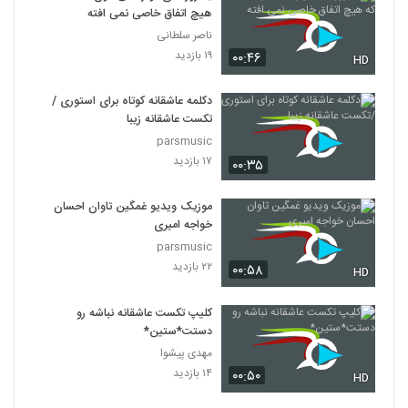
هیچ اتفاق خاصی نمی افته
ناصر سلطانی
۱۹ بازدید
۰۰:۴۶
HD
دکلمه عاشقانه کوتاه برای استوری /
تکست عاشقانه زیبا
parsmusic
۱۷ بازدید
۰۰:۳۵
موزیک ویدیو غمگین تاوان احسان
خواجه امیری
parsmusic
۲۲ بازدید
۰۰:۵۸
HD
کلیپ تکست عاشقانه نباشه رو
دستت*ستین*
مهدی پیشوا
۱۴ بازدید
۰۰:۵۰
HD