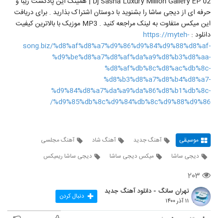
Dj Sasha Luxury Million Gallery EP 02 | همینک این پادکست زیبا و
حرفه ای از دیجی ساشا را بشنوید با دوستان اشتراک بذارید . برای دریافت
این میکس متفاوت به لینک مراجعه کنید . MP3 موزیک با بالاترین کیفیت
دانلود :
https://myteh-
song.biz/%d8%af%d8%a7%d9%86%d9%84%d9%88%d8%af-
%d9%be%d8%a7%d8%af%da%a9%d8%b3%d8%aa-
%d8%af%db%8c%d8%ac%db%8c-
%d8%b3%d8%a7%d8%b4%d8%a7-
%d9%84%d8%a7%da%a9%da%86%d8%b1%db%8c-
%d9%85%db%8c%d9%84%db%8c%d9%88%d9%86/
موسیقی
آهنگ جدید
آهنگ شاد
آهنگ مجلسی
دیجی ساشا
میکس دیجی ساشا
دیجی ساشا ریمیکس
۲۰۳
تهران سانگ - دانلود آهنگ جدید
دنبال کردن
۱۱ آذر ۱۴۰۰