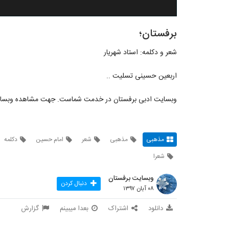
برفستان؛
شعر و دکلمه: استاد شهریار
اربعین حسینی تسلیت ..
وبسایت ادبی برفستان در خدمت شماست. جهت مشاهده وبسایت
مذهبی
مذهبی
شعر
امام حسین
دکلمه
شعرا
وبسایت برفستان
دنبال کردن
۰۸ آبان ۱۳۹۷
دانلود
اشتراک
بعدا میبینم
گزارش