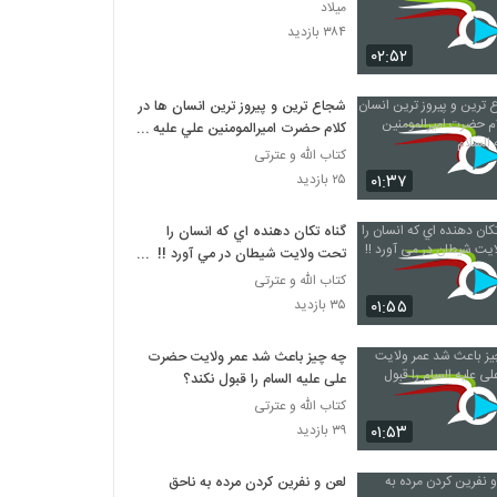
میلاد
۳۸۴ بازدید
۰۲:۵۲
شجاع ترين و پيروز ترين انسان ها در
کلام حضرت اميرالمومنين علي عليه
السلام
کتاب الله و عترتی
۰۱:۳۷
۲۵ بازدید
گناه تکان دهنده اي که انسان را
تحت ولايت شيطان در مي آورد !!
مهم
کتاب الله و عترتی
۰۱:۵۵
۳۵ بازدید
چه چیز باعث شد عمر ولایت حضرت
علی علیه السام را قبول نکند؟
کتاب الله و عترتی
۰۱:۵۳
۳۹ بازدید
لعن و نفرين کردن مرده به ناحق