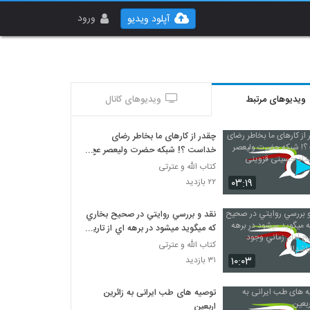
ورود
آپلود ویدیو
ویدیوهای مرتبط
ویدیوهای کانال
چقدر از کارهای ما بخاطر رضای
خداست ؟! شبکه حضرت ولیعصر عج
... استاد حسینی قزوینی
کتاب الله و عترتی
۰۳:۱۹
۲۲ بازدید
نقد و بررسي روايتي در صحيح بخاري
که ميگويد ميشود در برهه اي از تاريخ
امام زماني وجود نداشته باشد!!
کتاب الله و عترتی
۱۰:۰۳
۳۱ بازدید
توصیه های طب ایرانی به زائرین
اربعین