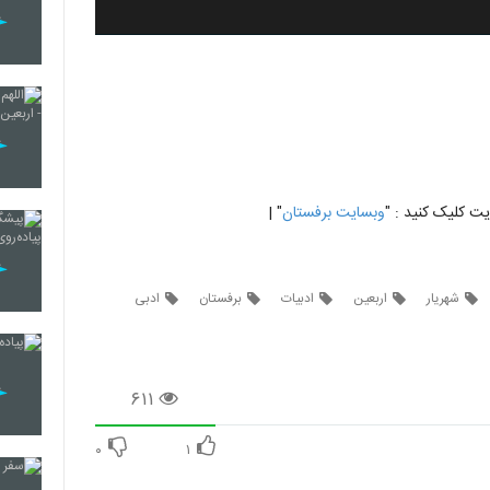
 کلیک کنید : "
وبسایت برفستان
" |
شهریار
اربعین
ادبیات
برفستان
ادبی
۶۱۱
۰
۱