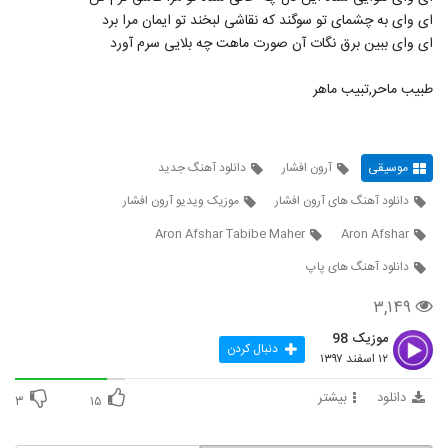
ای وای به چشمای تو سوگند که نقاشی لبخند تو ایمان مرا برد
ای وای ببین برق نگات آن صورت ماهت چه بلایی سرم آورد
طبیب ماحر,تبیب ماهر
موسیقی
آرون افشار
دانلود آهنگ جدید
دانلود آهنگ های آرون افشار
موزیک ویدیو آرون افشار
Aron Afshar Tabibe Maher
Aron Afshar
دانلود آهنگ های پاپ
۳,۱۴۹
موزیک 98
دنبال کردن
۱۲ اسفند ۱۳۹۷
دانلود
بیشتر
۳
۱۵