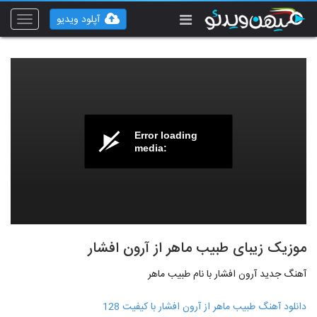
آپلود ویدیو
Toggle
vigation
Error loading
media:
موزیک زیبای طبیب ماهر از آرون افشار
آهنگ جدید آرون افشار با نام طبیب ماهر
دانلود آهنگ طبیب ماهر از آرون افشار با کیفیت 128