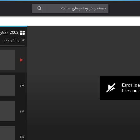
10
C002 - مهارت های درس خواندن (Study Skills)
11
۴۱
۱۲
از
ویدئو
Error lo
13
File coul
14
15