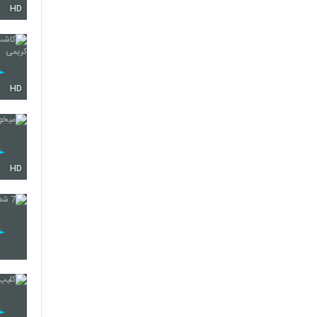
HD
21
22
HD
23
HD
24
25
26