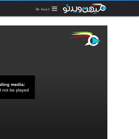
دسته ها
ading media:
d not be played