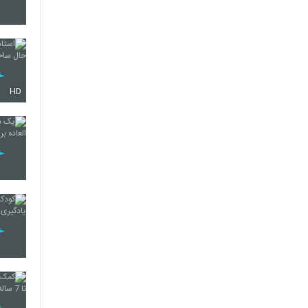
32
33
HD
34
35
36
37