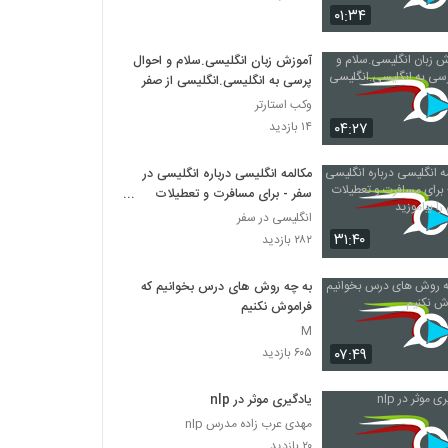
۰۱:۳۴
010027 - هوشمندانه درس خواندن
آموزش زبان انگلیسی.سلام و احوال
۷۰۸ بازدید
پرسی به انگلیسی.انگلیسی از صفر
وکب استارتر
010028 - مدیریت زمان و فعالیت های درسی
۰۴:۲۷
۱۴ بازدید
۴۸۹ بازدید
مکالمه انگلیسی درباره انگلیسی در
سفر - برای مسافرت و تعطیلات
010029 - برنامه ریزی درسی هفتگی
انگلیسی را بیاموزید
انگلیسی در سفر
۵۲۱ بازدید
۳۱:۴۰
۲۸۲ بازدید
به چه روش های درس بخوانیم که
010030 - برنامه ریزی انجام تکالیف
فراموش نکنیم
۵۱۴ بازدید
M
۰۷:۴۹
۶۰۵ بازدید
010031 - برنامه ریزی درسی ترمی
۴۴۴ بازدید
یادگیری موثر در nlp
مهدی عرب زاده مدرس nlp
۲۰ بازدید