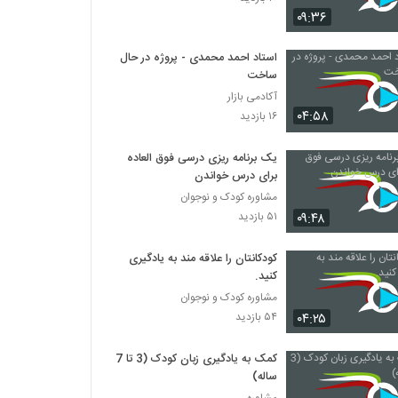
010032 - شیوه های مطالعه (Scanning)
۰۹:۳۶
۵۱۵ بازدید
استاد احمد محمدی - پروژه در حال
ساخت
010033 - شیوه های مطالعه (Skimming)
۵۲۰ بازدید
آکادمی بازار
۰۴:۵۸
۱۶ بازدید
010034 - مهارت های تحصیلی
یک برنامه ریزی درسی فوق العاده
۵۱۲ بازدید
برای درس خواندن
مشاوره کودک و نوجوان
۰۹:۴۸
۵۱ بازدید
010035 - مدیریت زمان
۴۵۹ بازدید
کودکانتان را علاقه مند به یادگیری
کنید.
010036 - Study Skills Workshop 01:
مشاوره کودک و نوجوان
Preparing for your studies
۰۴:۲۵
۵۴ بازدید
۲۲۲ بازدید
کمک به یادگیری زبان کودک (3 تا 7
010037 - Study Skills Workshop 02
ساله)
Part 1: Reading for University
مشاوره
۲۶۴ بازدید