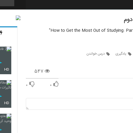
16
How to Get the Most Out of Studying: Part 
17
یادگیری
درس خواندن
HD
۵۴۷
18
۰
۰
19
HD
20