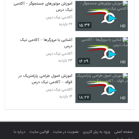
آموزش موتورهای جستجوگر – آکادمی
نیک درس
آکادمی نیک درس
۲۲ بازدید
۱۵:۳۴
HD
آشنایی با مرورگرها – آکادمی نیک
درس
آکادمی نیک درس
۲۳ بازدید
۱۶:۲۹
HD
آموزش اصول طراحی پارامتریک در
اتوکد – آکادمی نیک درس
آکادمی نیک درس
۱۴ بازدید
۱۸:۲۷
HD
صفحه اصلی
ورود به پنل کاربری
عضویت در سایت
قوانین سایت
درباره ما