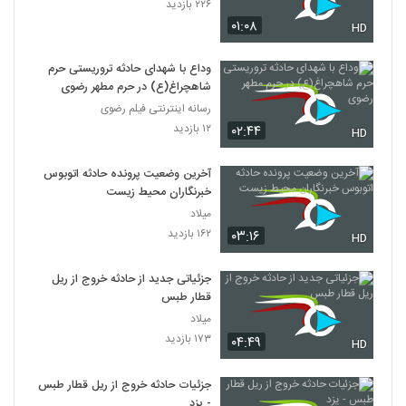
۲۲۶ بازدید
۰۱:۰۸
HD
وداع با شهدای حادثه تروریستی حرم
شاهچراغ(ع) در حرم مطهر رضوی
رسانه اینترنتی فیلم رضوی
۱۲ بازدید
۰۲:۴۴
HD
آخرین وضعیت پرونده حادثه اتوبوس
خبرنگاران محیط زیست
میلاد
۱۶۲ بازدید
۰۳:۱۶
HD
جزئیاتی جدید از حادثه خروج از ریل
قطار طبس
میلاد
۱۷۳ بازدید
۰۴:۴۹
HD
جزئیات حادثه خروج از ریل قطار طبس
- یزد