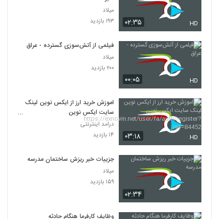
میلاد
۱۹۳ بازدید
۰۲:۳۵
HD
فیلمی از آتش‌سوزی گسترده - عراق
میلاد
۲۰۰ بازدید
۰۰:۰۵
HD
اموزش خرید ارز از ایکس نوین لینک
سایت ایکس نوین
https://exnovin.net/user/fa/au
درامد اینترنتی
th/register?ref=84452
۱۴ بازدید
۰۳:۱۸
HD
جزییات خبر ریزش ساختمان مدرسه
میلاد
۱۵۹ بازدید
۰۲:۳۴
وظایف کارفرما هنگام حادثه