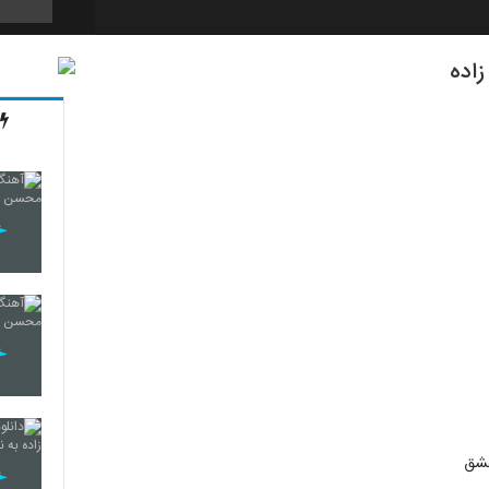
اده
110
111
112
113
114
عشق