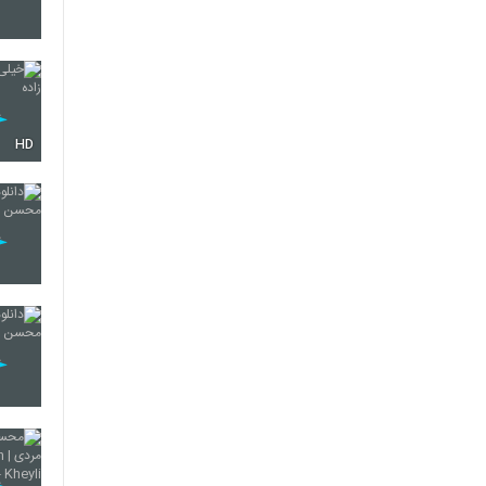
126
127
HD
128
129
130
131