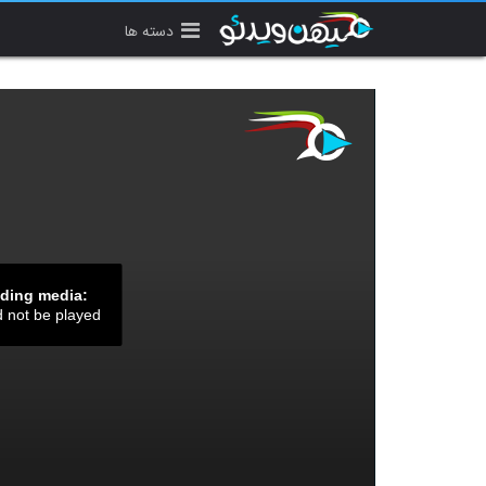
دسته ها
ading media:
d not be played