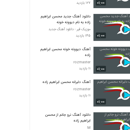
دانلود آهنگ محمد اصفهانی هوامو نداشتی
۰۱:۰۰
۱۲۷ بازدید
(Mohammad Esfahani Havamo
Nadashti)
۱,۳۷۱ بازدید
دانلود آهنگ جدید محسن ابراهیم
زاده به نام دیوونه خونه
دانلود آهنگ هزار خاطره از فرهاد جواهر کلام به
موزیک قیر - دانلود آهنگ جدبد
همراه متن ترانه
۰۱:۰۰
۱۴۵ بازدید
۷۰۶ بازدید
دانلود آهنگ مجتبی شاه علی آغوشتو وا کن
آهنگ دیوونه خونه محسن ابراهیم
(Mojtaba Shah Ali Aghoosheto Va
زاده
Kon)
۱,۱۳۲ بازدید
rozmaster
۰۱:۰۰
۱۱ بازدید
موزیک زیبای اصلا حواست هست از سان بند
۹۵۲ بازدید
آهنگ دلبرانه محسن ابراهیم زاده
rozmaster
۱۱ بازدید
Mohammad Lotfi Narefigh
۰۱:۰۰
۴,۲۴۴ بازدید
دانلود آهنگ نرو جانم از محسن
دانلود آهنگ جدید و زیبای علیرضا آذر با نام آلبوم
ابراهیم زاده
۱,۱۳۸ بازدید
M