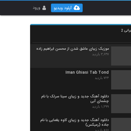
آهنگ سالار (جدید) بنام دستامو ول نکن
۱,۱۰۴ بازدید
ورود
آپلود ویدیو
دانلود آهنگ محمدرضا هدایتی من دیوانه نیستم
انی 2
۱,۰۳۶ بازدید
موزیک زیبای عاشق شدن از محسن ابراهیم زاده
۳,۶۳۷ بازدید
Iman Ghiasi Tab Tond
۷۲۴ بازدید
دانلود آهنگ جدید و زیبای سینا سرلک با نام
چشمای آبی
۱,۲۹۹ بازدید
دانلود آهنگ جدید و زیبای کاوه یغمایی با نام
جاده (رمیکس)
۸۶۶ بازدید