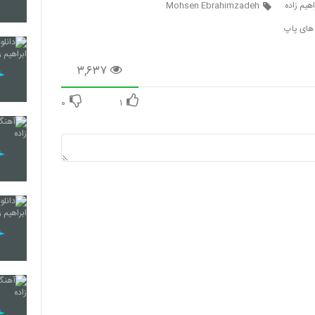
یم زاده
Mohsen Ebrahimzadeh
 های پاپ
121
۳,۶۳۷
۰
۱
122
123
124
125