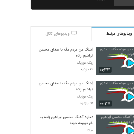
دانلود آهنگ سجاد حاتمی دلبر جذاب (Sajad
Hatami Delbar Jazab)
۹۸۷ بازدید
ویدیوهای مرتبط
ویدیوهای کانال
آهنگ آره آره از محمد رستمی(پاپ)
۹۵۲ بازدید
آهنگ من مردم مگه با صدای محسن
ابراهیم زاده
موزیک زیبای پاکت نامه از سپهر خلسه
ربک موزیک
۲,۰۹۳ بازدید
۰۱:۳۳
۲۲ بازدید
آهنگ من مردم مگه با صدای محسن
Meysam Ebrahimi Bighararam
ابراهیم زاده
۶۹۰ بازدید
ربک موزیک
۰۰:۳۷
۲۵ بازدید
Mehdi Azar Bighararam
۵۵۴ بازدید
دانلود آهنگ محسن ابراهیم زاده به
نام دیوونه خونه
میلاد