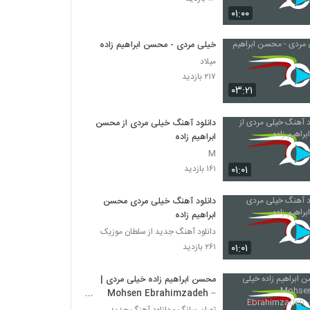
Mahan Bahramkhan Ravanparish
۰۱:۰۰
۶۲۲ بازدید
خیلی مردی - محسن ابراهیم زاده
دانلود آهنگ مهدی ماهان جادوی چشمات
میلاد
(Mehdi Mahan Jadooye Cheshmat)
۲۱۷ بازدید
۱,۳۹۶ بازدید
۰۳:۲۱
دانلود آهنگ دنیای خیالی از ناصر صدر
دانلود آهنگ خیلی مردی از محسن
۸۳۶ بازدید
ابراهیم زاده
M
۰۱:۰۱
۱۶۱ بازدید
Amir hossein modares Khabo Roya
۶۱۶ بازدید
دانلود آهنگ خیلی مردی محسن
ابراهیم زاده
آهنگ فکر تو از محسن یگانه(پاپ)
دانلود آهنگ جدید از سلطان موزیک
۱,۸۵۲ بازدید
۰۱:۰۱
۲۶۱ بازدید
محسن ابراهیم زاده خیلی مردی |
آهنگ مهدی احمدوند بنام دیوار
Mohsen Ebrahimzadeh –
۲,۱۳۱ بازدید
Kheyli Mardi
تهران سانگ - دانلود آهنگ جدید