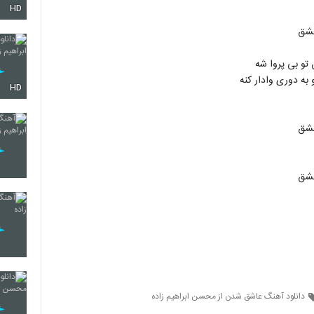
HD
115
عشق
 تو بی پروا شه
 به دوری وادار کنه
116
HD
عشق
117
عشق
118
119
دانلود آهنگ عاشق شدن از محسن ابراهیم زاده
120