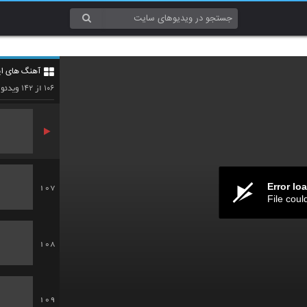
104
آهنگ های ایر
105
۱۴۲
۱۰۶
از
ویدئو
Error lo
107
File coul
108
109