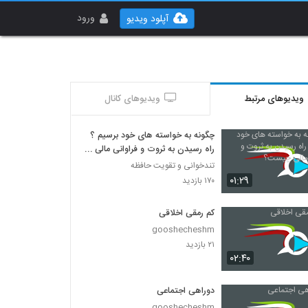
ورود
آپلود ویدیو
ویدیوهای مرتبط
ویدیوهای کانال
چگونه به خواسته های خود برسیم ؟
راه رسیدن به ثروت و فراوانی مالی
چیست؟
تندخوانی و تقویت حافظه
۰۱:۲۹
۱۷۰ بازدید
کم رمقی اخلاقی
gooshecheshm
۲۱ بازدید
۰۲:۴۰
دوراهی اجتماعی
gooshecheshm