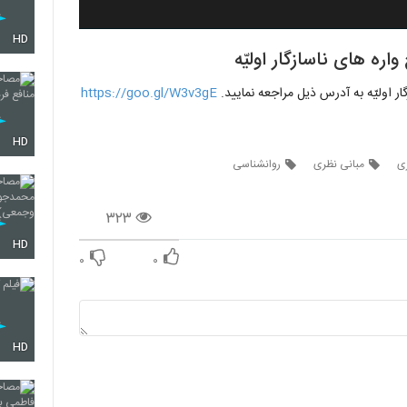
HD
ره های ناسازگار اولیّه
ار اولیّه به آدرس ذیل مراجعه نمایید.
https://goo.gl/W3v3gE
HD
ی
مبانی نظری
روانشناسی
۳۲۳
HD
۰
۰
HD