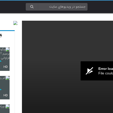
HD
Error lo
File coul
HD