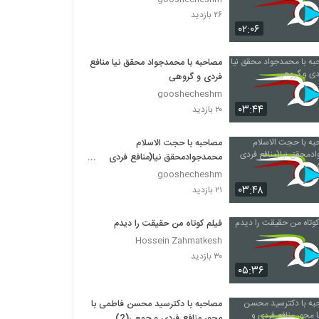
۲۶ بازدید
۰۲:۰۶
مصاحبه با محمدجواد محقق نیا منافع
فردی و گروهی
gooshecheshm
۰۳:۴۴
۲۰ بازدید
مصاحبه با حجت الاسلام
محمدجوادمحقق نیا(منافع فردی
وجمعی)
gooshecheshm
۰۳:۴۸
۲۱ بازدید
فیلم کوتاه من حقیقت را دیدم
Hossein Zahmatkesh
۳۰ بازدید
۰۵:۳۶
مصاحبه با دکترسید محسن فاطمی با
محور منافع فردی و جمعی(2)