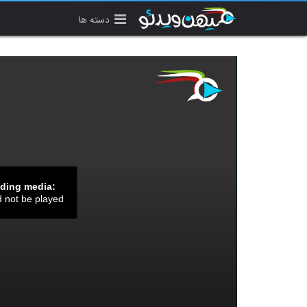
دسته ها
ading media:
d not be played