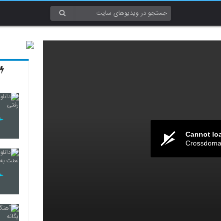
Cannot lo
Crossdomai