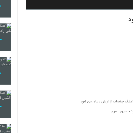
د
هنگ چشمات از اولش دنیای من نبود
ود حسین عامری