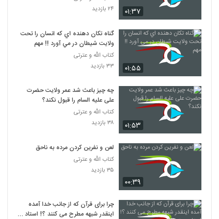
۲۴ بازدید
۰۱:۳۷
گناه تکان دهنده اي که انسان را تحت
ولايت شيطان در مي آورد !! مهم
کتاب الله و عترتی
۳۳ بازدید
۰۱:۵۵
چه چیز باعث شد عمر ولایت حضرت
علی علیه السام را قبول نکند؟
کتاب الله و عترتی
۳۸ بازدید
۰۱:۵۳
لعن و نفرين کردن مرده به ناحق
کتاب الله و عترتی
۳۵ بازدید
۰۰:۳۹
چرا برای قرآن که از جانب خدا آمده
اینقدر شبهه مطرح می کنند ؟! استاد