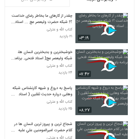
چقدر از کارهای ما بخاطر رضای خداست
؟! شبکه حضرت ولیعصر عج ... استاد
حسینی قزوینی
کتاب الله و عترتی
۲۱ بازدید
۰۳:۱۹
خوشبخترین و بدبخترین انسان ها،
شبکه ولیعصر عج( استاد فتحی. برنامه
باور )
کتاب الله و عترتی
۲۴ بازدید
۰۷:۴۲
پاسخ به دروغ و شبهه کارنشناس شبکه
وهابی درباره حدیث ثقلین ( استاد
بهرامی زاد ) شبکه حضرت ولیعصر عج
کتاب الله و عترتی
۲۵ بازدید
۰۸:۲۷
شجاع ترين و پيروز ترين انسان ها در
کلام حضرت اميرالمومنين علي عليه
السلام
کتاب الله و عترتی