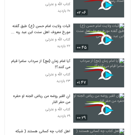
رستم نژاد
کتاب الله و عترتی
۲۰ بازدید
۰۲:۰۶
اثبات ولایت امام حسن (ع) طبق گفته
مورخ معروف اهل سنت ابن عبد ربه
اندلسی
کتاب الله و عترتی
۲۲ بازدید
۰۰:۴۵
آیا امام زمان (عج) از سرداب سامرا قیام
می کنند؟!
کتاب الله و عترتی
۲۳ بازدید
۰۱:۴۷
ان القبر روضه من ریاض الجنه او حفره
من حفر النار
کتاب الله و عترتی
۲۹ بازدید
۰۰:۲۹
اهل کتاب چه کسانی هستند ( شبکه