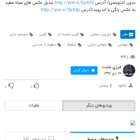
بدون کدنویسی/ آدرس
http://yon.ir/EpAfE
تبدیل عکس های سیاه سفید
به عکس رنگی با اندروید/آدرس
http://yon.ir/3bX3p
طنز
دوربین مخفی
کلیپ خنده دار
کلیپ
مسخره بازی
شوخی
شوخی خرکی
سقوط
سقوط از صندلی
۳۶۱
انرژی مثبت
دنبال کردن
۲۶ دی ۱۳۹۷
دانلود
بیشتر
۰
۰
ویدیوهای دیگر
نظرات
ویدیوهای مرتبط
ویدیوهای کانال