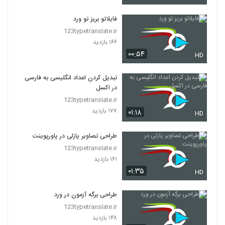
فایلاتو بریز تو ورد
123typetranslate.ir
۱۶۶ بازدید
۰۰:۵۴
HD
تبدیل کردن اعداد انگلیسی به فارسی
در اکسل
123typetranslate.ir
۱۷۷ بازدید
۰۱:۱۸
HD
طراحی تصاویر پازلی در پاورپوینت
123typetranslate.ir
۱۶۱ بازدید
۰۱:۳۵
HD
طراحی برگه آزمون در ورد
123typetranslate.ir
۱۴۸ بازدید