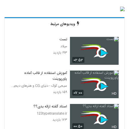
ویدیوهای مرتبط
تست
میلاد
۱۹۳ بازدید
۰۲:۵۲
آموزش استفاده از قالب آماده
پاورپوینت
سیجی کوک - دنیای CG و هنرهای دیجیتال
۱۵۹ بازدید
۰۷:۰۰
HD
استاد گفته ارائه بدی؟؟
123typetranslate.ir
۱۷۳ بازدید
۰۰:۵۰
HD