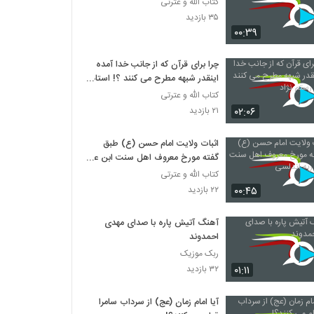
کتاب الله و عترتی
۳۵ بازدید
۰۰:۳۹
چرا برای قرآن که از جانب خدا آمده
اینقدر شبهه مطرح می کنند ؟! استاد
رستم نژاد
کتاب الله و عترتی
۰۲:۰۶
۲۱ بازدید
اثبات ولایت امام حسن (ع) طبق
گفته مورخ معروف اهل سنت ابن عبد
ربه اندلسی
کتاب الله و عترتی
۰۰:۴۵
۲۲ بازدید
آهنگ آتیش پاره با صدای مهدی
احمدوند
ربک موزیک
۰۱:۱۱
۳۲ بازدید
آیا امام زمان (عج) از سرداب سامرا