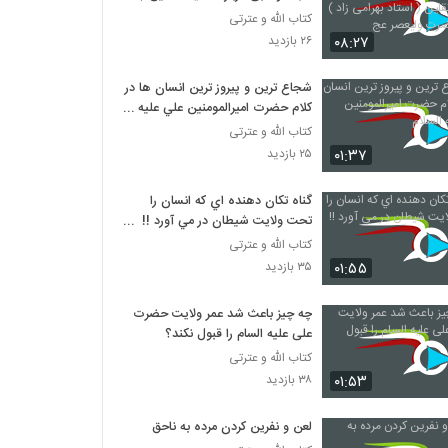
استاد بهرامی زاد ) شبکه حضرت
کتاب الله و عترتی
ولیعصر عج
۰۸:۲۷
۲۶ بازدید
شجاع ترين و پيروز ترين انسان ها در
کلام حضرت اميرالمومنين علي عليه
السلام
کتاب الله و عترتی
۰۱:۳۷
۲۵ بازدید
گناه تکان دهنده اي که انسان را
تحت ولايت شيطان در مي آورد !!
مهم
کتاب الله و عترتی
۰۱:۵۵
۳۵ بازدید
چه چیز باعث شد عمر ولایت حضرت
علی علیه السام را قبول نکند؟
کتاب الله و عترتی
۰۱:۵۳
۳۸ بازدید
لعن و نفرين کردن مرده به ناحق