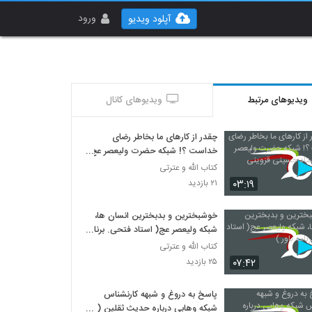
ورود
آپلود ویدیو
ویدیوهای مرتبط
ویدیوهای کانال
چقدر از کارهای ما بخاطر رضای
خداست ؟! شبکه حضرت ولیعصر عج
... استاد حسینی قزوینی
کتاب الله و عترتی
۰۳:۱۹
۲۱ بازدید
خوشبخترین و بدبخترین انسان ها،
شبکه ولیعصر عج( استاد فتحی. برنامه
باور )
کتاب الله و عترتی
۰۷:۴۲
۲۵ بازدید
پاسخ به دروغ و شبهه کارنشناس
شبکه وهابی درباره حدیث ثقلین (