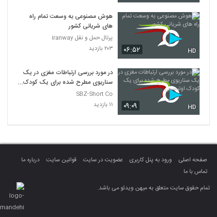
هوش مصنوعی به وسعت تمام راه
های شریانی کشور
پرتال حمل و نقل iranway
۲۰۳ بازدید
۰۶:۵۲
HD
در مورد بررسی ارتباطات مغزی در یک
سناریوی مطرح شده برای یک کودک
اوتیسمی
SBZ-Short Co
۱۱ بازدید
۰۹:۰۹
HD
صفحه اصلی
ورود به پنل کاربری
عضویت در سایت
قوانین سایت
درباره ما
تماس با ما
تمام حقوق سایت متعلق به میهن ویدئو می باشد.