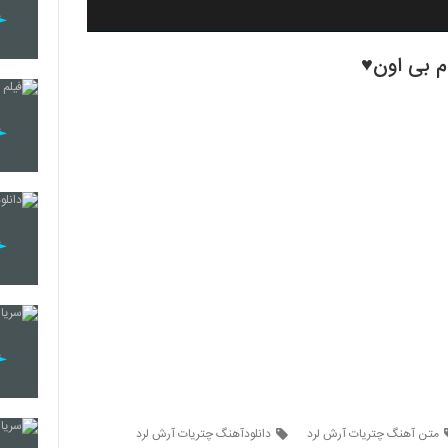
م بی اون♥
متن آهنگ چتریات آرش لرد
دانلودآهنگ چتریات آرش لرد