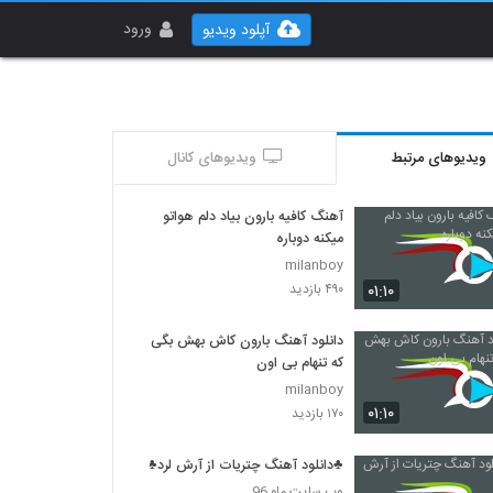
ورود
آپلود ویدیو
ویدیوهای مرتبط
ویدیوهای کانال
آهنگ کافیه بارون بیاد دلم هواتو
میکنه دوباره
milanboy
۰۱:۱۰
۴۹۰ بازدید
دانلود آهنگ بارون کاش بهش بگی
که تنهام بی اون
milanboy
۰۱:۱۰
۱۷۰ بازدید
♣دانلود آهنگ چتریات از آرش لرد♣
وب سایت ملو 96