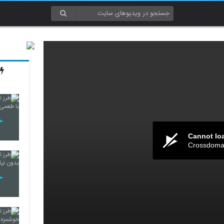
Cannot lo
Crossdomai