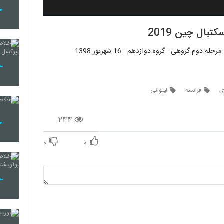
بال چین 2019
ی
فرانسه
لیتوانی
۲۴۴
۰
۰