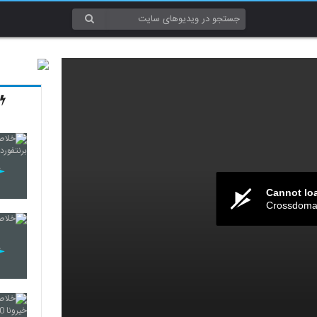
Cannot lo
Crossdomai